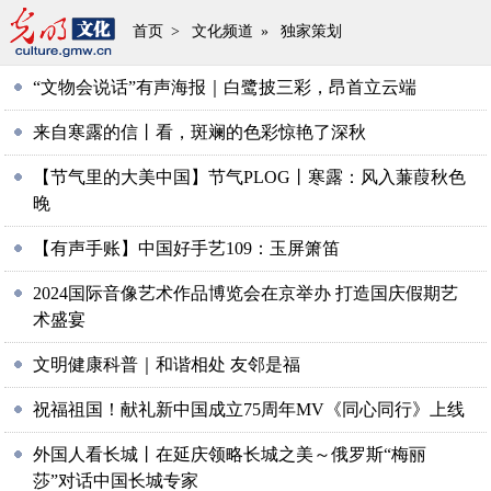
首页
>
文化频道
»
独家策划
“文物会说话”有声海报｜白鹭披三彩，昂首立云端
来自寒露的信丨看，斑斓的色彩惊艳了深秋
【节气里的大美中国】节气PLOG丨寒露：风入蒹葭秋色
晚
【有声手账】中国好手艺109：玉屏箫笛
2024国际音像艺术作品博览会在京举办 打造国庆假期艺
术盛宴
文明健康科普｜和谐相处 友邻是福
祝福祖国！献礼新中国成立75周年MV《同心同行》上线
外国人看长城丨在延庆领略长城之美～俄罗斯“梅丽
莎”对话中国长城专家