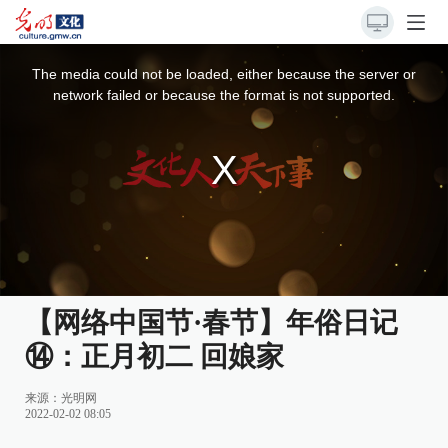
This
is
a
The media could not be loaded, either because the server or
modal
window.
network failed or because the format is not supported.
【网络中国节·春节】年俗日记
⑭：正月初二 回娘家
来源：
光明网
2022-02-02 08:05