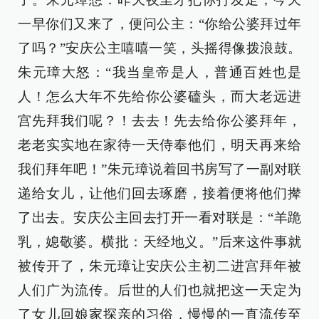
一早你们又来了，便问公主：“你给公婆拜过年
了吗？”安庆公主嘻嘻一笑，头摇得像拨浪鼓。
朱元璋大怒：“我当皇帝是人，普通百姓也是
人！怎么大年不先给你公婆磕头，而大老远进
宫先拜我们呢？！去去！先去给你公婆拜年，
老老实实地在家待一天侍奉他们，明天再来给
我们拜年吧！”朱元璋说着回书房写了一副对联
递给女儿，让他们回去琢磨，接着便将他们撵
了出去。安庆公主回去打开一看对联是：“羊跪
乳，媳敬婆。横批：天经地义。”后来这件事就
被传开了，朱元璋让安庆公主初二进宫拜年被
人们广为流传。后世的人们也就把这一天定为
了女儿回娘家探亲的习俗，慢慢的一直流传至